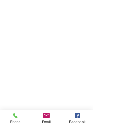
®
AFW-Medical
Akademie
Flottenstr. 28-42
13407 Berlin
What3Words:
///kälteste.bemerkung.anzug
Kontakt
Phone
Email
Facebook
+49 (0) 171 31 81 359
afw-medical@web.de