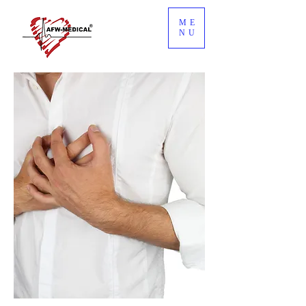
ME
NU